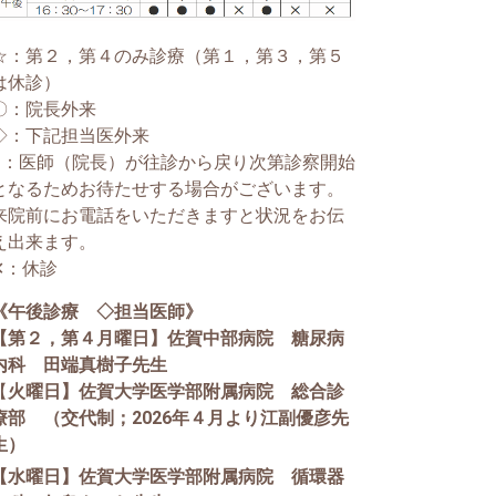
☆：第２，第４のみ診療（第１，第３，第５
は休診）
〇：院長外来
◇：下記担当医外来
●：医師（院長）が往診から戻り次第診察開始
となるためお待たせする場合がございます。
来院前にお電話をいただきますと状況をお伝
え出来ます。
✕：休診
《午後診療 ◇担当医師》
【第２，第４月曜日】佐賀中部病院 糖尿病
内科 田端真樹子先生
【
火曜日】佐賀大学医学部附属病院 総合診
療部 （交代制；2026年４月より江副優彦先
生）
【水曜日】佐賀大学医学部附属病院 循環器