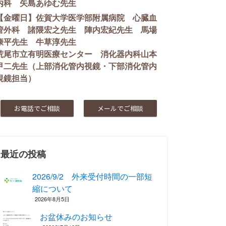
内科 矢島あゆむ先生
【金曜日】佐賀大学医学部附属病院 心臓血
管外科 諸隈宏之先生 陣内宏紀先生 馬場
康平先生 牛草淳先生
荒尾市立有明医療センター 消化器内科山本
甲二先生（上部消化管内視鏡・下部消化管内
視鏡担当）
お電話でご相談
メールでご相談
最近の投稿
2026/9/2 外来受付時間の一部短
縮について
2026年8月5日
お盆休みのお知らせ