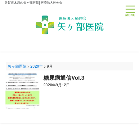
佐賀市木原の矢ヶ部医院│医療法人純伸会
toggle
矢ヶ部医院
>
2020年
>
9月
糖尿病通信Vol.3
2020年9月12日