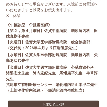
めお待たせする場合がございます。来院前にお電話を
いただきますと状況をお伝え出来ます。
✕：休診
《午後診療 ◇担当医師》
【第２，第４月曜日】佐賀中部病院 糖尿病内科 田
端真樹子先生
【
火曜日】佐賀大学医学部附属病院 総合診療部
（交代制；2026年４月より江副優彦先生）
【水曜日】佐賀大学医学部附属病院 循環器内科 矢
島あゆむ先生
【金曜日】佐賀大学医学部附属病院 心臓血管外科
諸隈宏之先生 陣内宏紀先生 馬場康平先生 牛草淳
先生
荒尾市立有明医療センター 消化器内科山本甲二先生
（上部消化管内視鏡・下部消化管内視鏡担当）
お電話でご相談