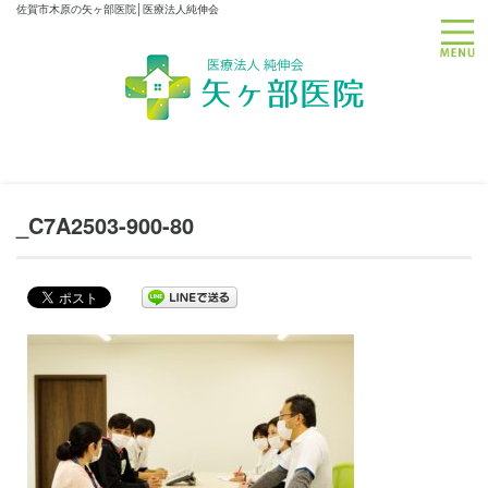
佐賀市木原の矢ヶ部医院│医療法人純伸会
toggle
_C7A2503-900-80