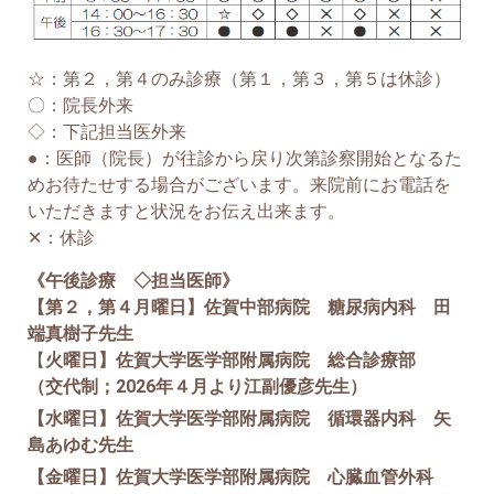
☆：第２，第４のみ診療（第１，第３，第５は休診）
〇：院長外来
◇：下記担当医外来
●：医師（院長）が往診から戻り次第診察開始となるた
めお待たせする場合がございます。来院前にお電話を
いただきますと状況をお伝え出来ます。
✕：休診
《午後診療 ◇担当医師》
【第２，第４月曜日】佐賀中部病院 糖尿病内科 田
端真樹子先生
【
火曜日】佐賀大学医学部附属病院 総合診療部
（交代制；2026年４月より江副優彦先生）
【水曜日】佐賀大学医学部附属病院 循環器内科 矢
島あゆむ先生
【金曜日】佐賀大学医学部附属病院 心臓血管外科