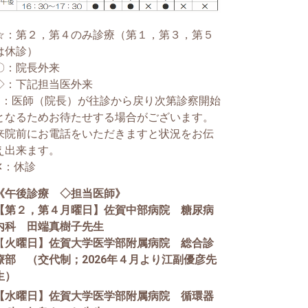
☆：第２，第４のみ診療（第１，第３，第５
は休診）
〇：院長外来
◇：下記担当医外来
●：医師（院長）が往診から戻り次第診察開始
となるためお待たせする場合がございます。
来院前にお電話をいただきますと状況をお伝
え出来ます。
✕：休診
《午後診療 ◇担当医師》
【第２，第４月曜日】佐賀中部病院 糖尿病
内科 田端真樹子先生
【
火曜日】佐賀大学医学部附属病院 総合診
療部 （交代制；2026年４月より江副優彦先
生）
【水曜日】佐賀大学医学部附属病院 循環器