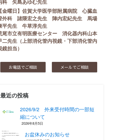
内科 矢島あゆむ先生
【金曜日】佐賀大学医学部附属病院 心臓血
管外科 諸隈宏之先生 陣内宏紀先生 馬場
康平先生 牛草淳先生
荒尾市立有明医療センター 消化器内科山本
甲二先生（上部消化管内視鏡・下部消化管内
視鏡担当）
お電話でご相談
メールでご相談
最近の投稿
2026/9/2 外来受付時間の一部短
縮について
2026年8月5日
お盆休みのお知らせ