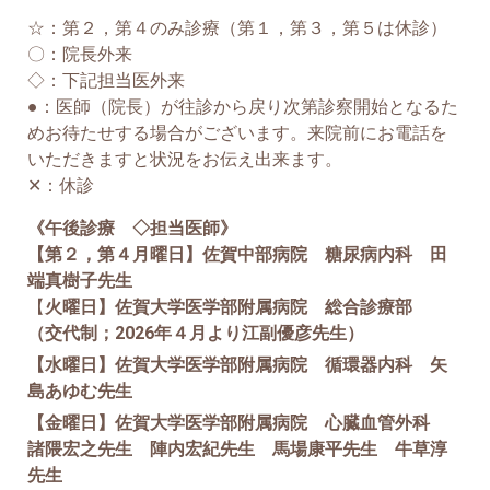
☆：第２，第４のみ診療（第１，第３，第５は休診）
〇：院長外来
◇：下記担当医外来
●：医師（院長）が往診から戻り次第診察開始となるた
めお待たせする場合がございます。来院前にお電話を
いただきますと状況をお伝え出来ます。
✕：休診
《午後診療 ◇担当医師》
【第２，第４月曜日】佐賀中部病院 糖尿病内科 田
端真樹子先生
【
火曜日】佐賀大学医学部附属病院 総合診療部
（交代制；2026年４月より江副優彦先生）
【水曜日】佐賀大学医学部附属病院 循環器内科 矢
島あゆむ先生
【金曜日】佐賀大学医学部附属病院 心臓血管外科
諸隈宏之先生 陣内宏紀先生 馬場康平先生 牛草淳
先生