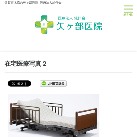
佐賀市木原の矢ヶ部医院│医療法人純伸会
toggle
在宅医療写真２