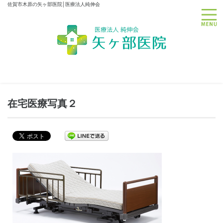
佐賀市木原の矢ヶ部医院│医療法人純伸会
toggle
在宅医療写真２