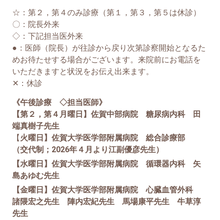
☆：第２，第４のみ診療（第１，第３，第５は休診）
〇：院長外来
◇：下記担当医外来
●：医師（院長）が往診から戻り次第診察開始となるた
めお待たせする場合がございます。来院前にお電話を
いただきますと状況をお伝え出来ます。
✕：休診
《午後診療 ◇担当医師》
【第２，第４月曜日】佐賀中部病院 糖尿病内科 田
端真樹子先生
【
火曜日】佐賀大学医学部附属病院 総合診療部
（交代制；2026年４月より江副優彦先生）
【水曜日】佐賀大学医学部附属病院 循環器内科 矢
島あゆむ先生
【金曜日】佐賀大学医学部附属病院 心臓血管外科
諸隈宏之先生 陣内宏紀先生 馬場康平先生 牛草淳
先生