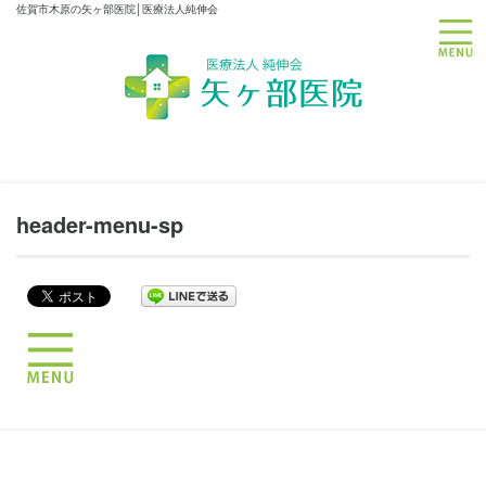
佐賀市木原の矢ヶ部医院│医療法人純伸会
toggle
header-menu-sp