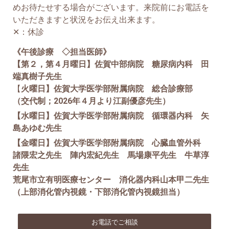
めお待たせする場合がございます。来院前にお電話を
いただきますと状況をお伝え出来ます。
✕：休診
《午後診療 ◇担当医師》
【第２，第４月曜日】佐賀中部病院 糖尿病内科 田
端真樹子先生
【
火曜日】佐賀大学医学部附属病院 総合診療部
（交代制；2026年４月より江副優彦先生）
【水曜日】佐賀大学医学部附属病院 循環器内科 矢
島あゆむ先生
【金曜日】佐賀大学医学部附属病院 心臓血管外科
諸隈宏之先生 陣内宏紀先生 馬場康平先生 牛草淳
先生
荒尾市立有明医療センター 消化器内科山本甲二先生
（上部消化管内視鏡・下部消化管内視鏡担当）
お電話でご相談