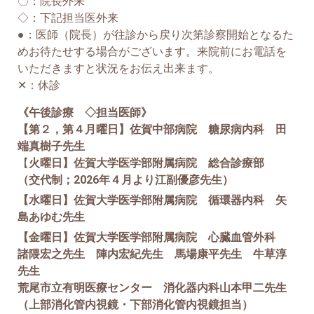
〇：院長外来
◇：下記担当医外来
●：医師（院長）が往診から戻り次第診察開始となるた
めお待たせする場合がございます。来院前にお電話を
いただきますと状況をお伝え出来ます。
✕：休診
《午後診療 ◇担当医師》
【第２，第４月曜日】佐賀中部病院 糖尿病内科 田
端真樹子先生
【
火曜日】佐賀大学医学部附属病院 総合診療部
（交代制；2026年４月より江副優彦先生）
【水曜日】佐賀大学医学部附属病院 循環器内科 矢
島あゆむ先生
【金曜日】佐賀大学医学部附属病院 心臓血管外科
諸隈宏之先生 陣内宏紀先生 馬場康平先生 牛草淳
先生
荒尾市立有明医療センター 消化器内科山本甲二先生
（上部消化管内視鏡・下部消化管内視鏡担当）