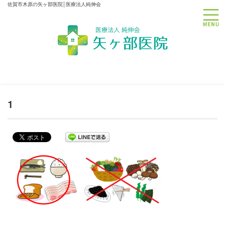
佐賀市木原の矢ヶ部医院│医療法人純伸会
toggle
1