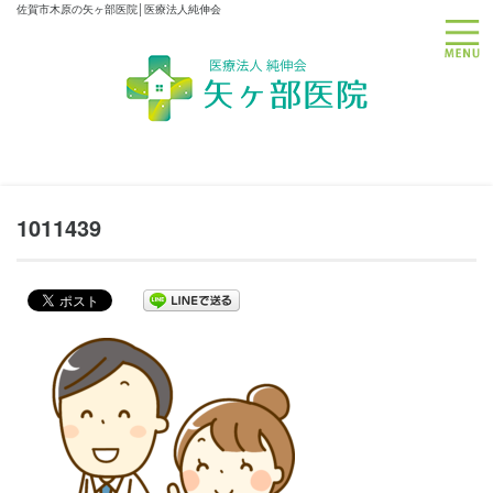
佐賀市木原の矢ヶ部医院│医療法人純伸会
toggle
1011439