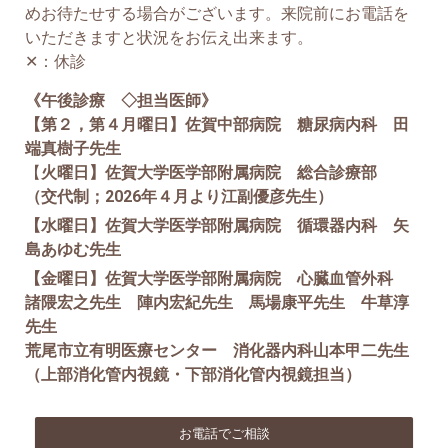
めお待たせする場合がございます。来院前にお電話を
いただきますと状況をお伝え出来ます。
✕：休診
《午後診療 ◇担当医師》
【第２，第４月曜日】佐賀中部病院 糖尿病内科 田
端真樹子先生
【
火曜日】佐賀大学医学部附属病院 総合診療部
（交代制；2026年４月より江副優彦先生）
【水曜日】佐賀大学医学部附属病院 循環器内科 矢
島あゆむ先生
【金曜日】佐賀大学医学部附属病院 心臓血管外科
諸隈宏之先生 陣内宏紀先生 馬場康平先生 牛草淳
先生
荒尾市立有明医療センター 消化器内科山本甲二先生
（上部消化管内視鏡・下部消化管内視鏡担当）
お電話でご相談