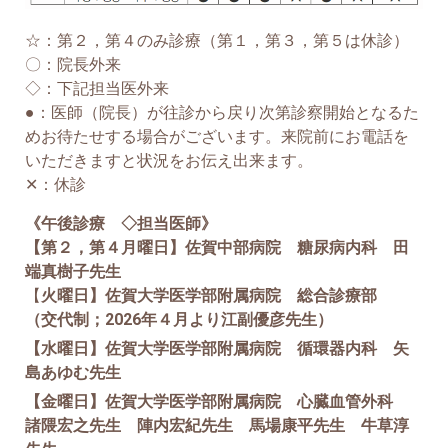
☆：第２，第４のみ診療（第１，第３，第５は休診）
〇：院長外来
◇：下記担当医外来
●：医師（院長）が往診から戻り次第診察開始となるた
めお待たせする場合がございます。来院前にお電話を
いただきますと状況をお伝え出来ます。
✕：休診
《午後診療 ◇担当医師》
【第２，第４月曜日】佐賀中部病院 糖尿病内科 田
端真樹子先生
【
火曜日】佐賀大学医学部附属病院 総合診療部
（交代制；2026年４月より江副優彦先生）
【水曜日】佐賀大学医学部附属病院 循環器内科 矢
島あゆむ先生
【金曜日】佐賀大学医学部附属病院 心臓血管外科
諸隈宏之先生 陣内宏紀先生 馬場康平先生 牛草淳