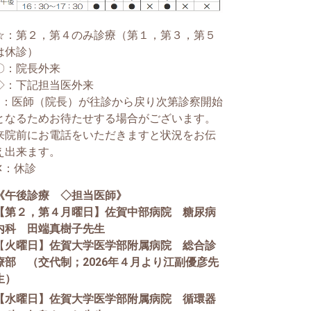
☆：第２，第４のみ診療（第１，第３，第５
は休診）
〇：院長外来
◇：下記担当医外来
●：医師（院長）が往診から戻り次第診察開始
となるためお待たせする場合がございます。
来院前にお電話をいただきますと状況をお伝
え出来ます。
✕：休診
《午後診療 ◇担当医師》
【第２，第４月曜日】佐賀中部病院 糖尿病
内科 田端真樹子先生
【
火曜日】佐賀大学医学部附属病院 総合診
療部 （交代制；2026年４月より江副優彦先
生）
【水曜日】佐賀大学医学部附属病院 循環器