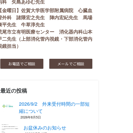
内科 矢島あゆむ先生
【金曜日】佐賀大学医学部附属病院 心臓血
管外科 諸隈宏之先生 陣内宏紀先生 馬場
康平先生 牛草淳先生
荒尾市立有明医療センター 消化器内科山本
甲二先生（上部消化管内視鏡・下部消化管内
視鏡担当）
お電話でご相談
メールでご相談
最近の投稿
2026/9/2 外来受付時間の一部短
縮について
2026年8月5日
お盆休みのお知らせ