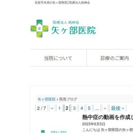
佐賀市木原の矢ヶ部医院│医療法人純伸会
当院について
診療のご案内
矢ヶ部医院
>
院長ブログ
2 / 7
«
1
2
3
4
5
...
»
最後 »
熱中症の動画を作成
2023年6月5日
こんにちは 矢ヶ部医院の矢ヶ部で