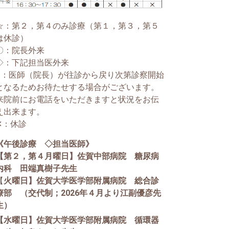
☆：第２，第４のみ診療（第１，第３，第５
は休診）
〇：院長外来
◇：下記担当医外来
●：医師（院長）が往診から戻り次第診察開始
となるためお待たせする場合がございます。
来院前にお電話をいただきますと状況をお伝
え出来ます。
✕：休診
《午後診療 ◇担当医師》
【第２，第４月曜日】佐賀中部病院 糖尿病
内科 田端真樹子先生
【
火曜日】佐賀大学医学部附属病院 総合診
療部 （交代制；2026年４月より江副優彦先
生）
【水曜日】佐賀大学医学部附属病院 循環器