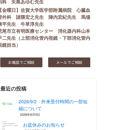
内科 矢島あゆむ先生
【金曜日】佐賀大学医学部附属病院 心臓血
管外科 諸隈宏之先生 陣内宏紀先生 馬場
康平先生 牛草淳先生
荒尾市立有明医療センター 消化器内科山本
甲二先生（上部消化管内視鏡・下部消化管内
視鏡担当）
お電話でご相談
メールでご相談
最近の投稿
2026/9/2 外来受付時間の一部短
縮について
2026年8月5日
お盆休みのお知らせ